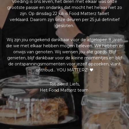
Voeding is ons leven, het delen met elkaar was onze
grootste passie en ondanks dat mocht het helaas niet zo
zijn. Op dinsdag 22 juli is Food Matterz failliet
verklaard.
Daarom zijn onze deuren per 25 juli definitief
gesloten.
Wij zijn jou ongekend dankbaar voor de afgelopen 8 jaren
die we met elkaar hebben mogen beleven. We hebben er
onwijs van genoten. Wij wensen jou alle goeds. Blijf
genieten, blijf dankbaar voor de kleine momentjes en blijf
de ontspanningsmomenten voor jezelf opzoeken, want
onthoud… YOU MATTERZ! 🖤
Tot ziens! Liefs,
Het Food Matterz team