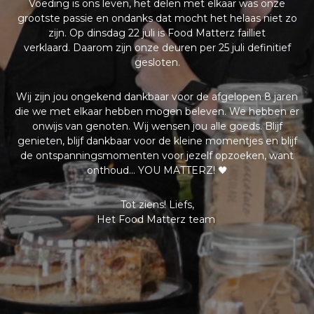
Voeding is ons leven, het delen met elkaar was onze
grootste passie en ondanks dat mocht het helaas niet zo
zijn. Op dinsdag 22 juli is Food Matterz failliet
verklaard.
Daarom zijn onze deuren per 25 juli definitief
gesloten.
Wij zijn jou ongekend dankbaar voor de afgelopen 8 jaren
die we met elkaar hebben mogen beleven. We hebben er
onwijs van genoten. Wij wensen jou alle goeds. Blijf
genieten, blijf dankbaar voor de kleine momentjes en blijf
de ontspanningsmomenten voor jezelf opzoeken, want
onthoud… YOU MATTERZ! 🖤
Tot ziens! Liefs,
Het Food Matterz team