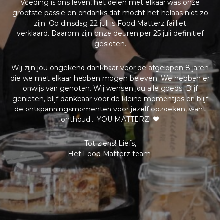
Voeding is ons leven, het delen met elkaar was onze
grootste passie en ondanks dat mocht het helaas niet zo
zijn. Op dinsdag 22 juli is Food Matterz failliet
verklaard.
Daarom zijn onze deuren per 25 juli definitief
gesloten.
Wij zijn jou ongekend dankbaar voor de afgelopen 8 jaren
die we met elkaar hebben mogen beleven. We hebben er
onwijs van genoten. Wij wensen jou alle goeds. Blijf
genieten, blijf dankbaar voor de kleine momentjes en blijf
de ontspanningsmomenten voor jezelf opzoeken, want
onthoud… YOU MATTERZ! 🖤
Tot ziens! Liefs,
Het Food Matterz team