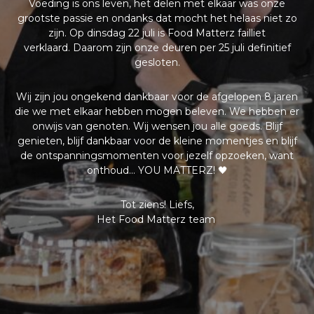
Voeding is ons leven, het delen met elkaar was onze
grootste passie en ondanks dat mocht het helaas niet zo
zijn. Op dinsdag 22 juli is Food Matterz failliet
verklaard.
Daarom zijn onze deuren per 25 juli definitief
gesloten.
Wij zijn jou ongekend dankbaar voor de afgelopen 8 jaren
die we met elkaar hebben mogen beleven. We hebben er
onwijs van genoten. Wij wensen jou alle goeds. Blijf
genieten, blijf dankbaar voor de kleine momentjes en blijf
de ontspanningsmomenten voor jezelf opzoeken, want
onthoud… YOU MATTERZ! 🖤
Tot ziens! Liefs,
Het Food Matterz team